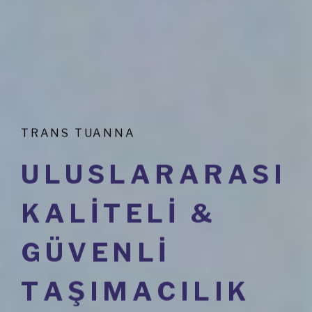
TRANS TUANNA
U
L
U
S
L
A
R
A
R
A
S
I
K
A
L
I
T
E
L
I
&
G
Ü
V
E
N
L
I
T
A
Ş
I
M
A
C
I
L
I
K