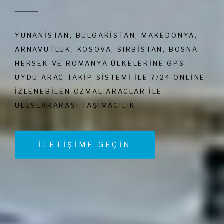
YUNANISTAN, BULGARISTAN, MAKEDONYA,
ARNAVUTLUK, KOSOVA, SIRBISTAN, BOSNA
HERSEK VE ROMANYA ÜLKELERINE GPS
UYDU ARAÇ TAKIP SISTEMI ILE 7/24 ONLINE
IZLENEBILEN ÖZMAL ARACLAR ILE
ULUSLARARASI TAŞIMACILIK
İLETİŞİME GEÇİN