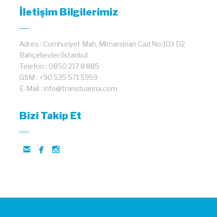
İletişim Bilgilerimiz
Adres : Cumhuriyet Mah. Mimarsinan Cad No:103 D2
Bahçelievler/İstanbul
Telefon : 0850 217 8 885
GSM : +90 535 571 5959
E-Mail : info@transtuanna.com
Bizi Takip Et


